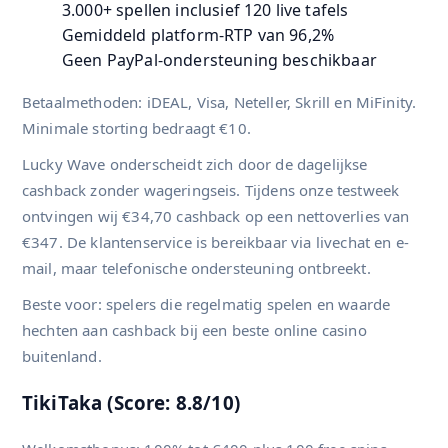
3.000+ spellen inclusief 120 live tafels
Gemiddeld platform-RTP van 96,2%
Geen PayPal-ondersteuning beschikbaar
Betaalmethoden: iDEAL, Visa, Neteller, Skrill en MiFinity.
Minimale storting bedraagt €10.
Lucky Wave onderscheidt zich door de dagelijkse
cashback zonder wageringseis. Tijdens onze testweek
ontvingen wij €34,70 cashback op een nettoverlies van
€347. De klantenservice is bereikbaar via livechat en e-
mail, maar telefonische ondersteuning ontbreekt.
Beste voor: spelers die regelmatig spelen en waarde
hechten aan cashback bij een beste online casino
buitenland.
TikiTaka (Score: 8.8/10)