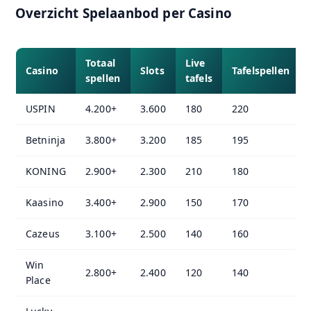
Overzicht Spelaanbod per Casino
Totaal
Live
Casino
Slots
Tafelspellen
spellen
tafels
USPIN
4.200+
3.600
180
220
Betninja
3.800+
3.200
185
195
KONING
2.900+
2.300
210
180
Kaasino
3.400+
2.900
150
170
Cazeus
3.100+
2.500
140
160
Win
2.800+
2.400
120
140
Place