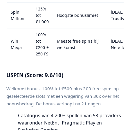
125%
Spin
iDEAL, Skr
tot
Hoogste bonuslimiet
Million
Trustly
€1.000
100%
Win
tot
Meeste free spins bij
iDEAL, Vis
Mega
€200 +
welkomst
Neteller
250 FS
USPIN (Score: 9.6/10)
Welkomstbonus: 100% tot €500 plus 200 free spins op
geselecteerde slots met een wagering van 30x over het
bonusbedrag. De bonus verloopt na 21 dagen.
Catalogus van 4.200+ spellen van 58 providers
waaronder NetEnt, Pragmatic Play en
Evolution Gaming