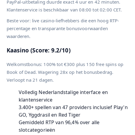
PayPal-uitbetaling duurde exact 4 uur en 42 minuten.
Klantenservice is beschikbaar van 08:00 tot 02:00 CET.
Beste voor: live casino-liefhebbers die een hoog RTP-
percentage en transparante bonusvoorwaarden
waarderen.
Kaasino (Score: 9.2/10)
Welkomstbonus: 100% tot €300 plus 150 free spins op
Book of Dead. Wagering 28x op het bonusbedrag.
Verloopt na 21 dagen.
Volledig Nederlandstalige interface en
klantenservice
3.400+ spellen van 47 providers inclusief Play'n
GO, Yggdrasil en Red Tiger
Gemiddeld RTP van 96,4% over alle
slotcategorieën