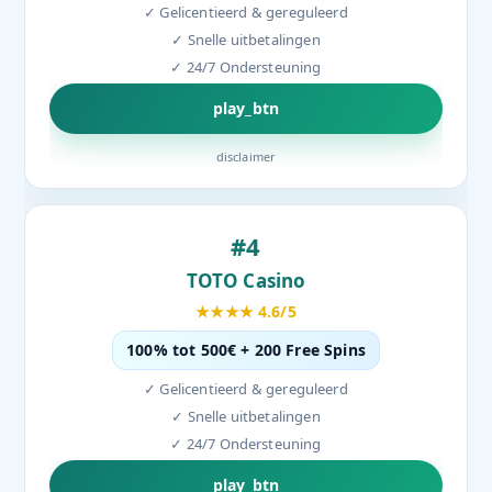
✓ Gelicentieerd & gereguleerd
✓ Snelle uitbetalingen
✓ 24/7 Ondersteuning
play_btn
disclaimer
#4
TOTO Casino
★★★★ 4.6/5
100% tot 500€ + 200 Free Spins
✓ Gelicentieerd & gereguleerd
✓ Snelle uitbetalingen
✓ 24/7 Ondersteuning
play_btn