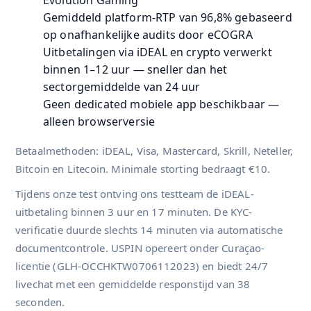
Gemiddeld platform-RTP van 96,8% gebaseerd
op onafhankelijke audits door eCOGRA
Uitbetalingen via iDEAL en crypto verwerkt
binnen 1–12 uur — sneller dan het
sectorgemiddelde van 24 uur
Geen dedicated mobiele app beschikbaar —
alleen browserversie
Betaalmethoden: iDEAL, Visa, Mastercard, Skrill, Neteller,
Bitcoin en Litecoin. Minimale storting bedraagt €10.
Tijdens onze test ontving ons testteam de iDEAL-
uitbetaling binnen 3 uur en 17 minuten. De KYC-
verificatie duurde slechts 14 minuten via automatische
documentcontrole. USPIN opereert onder Curaçao-
licentie (GLH-OCCHKTW0706112023) en biedt 24/7
livechat met een gemiddelde responstijd van 38
seconden.