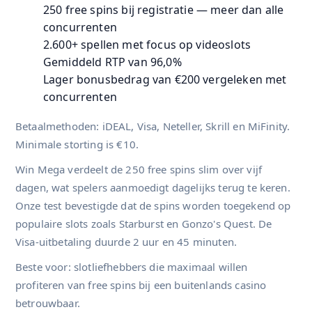
250 free spins bij registratie — meer dan alle
concurrenten
2.600+ spellen met focus op videoslots
Gemiddeld RTP van 96,0%
Lager bonusbedrag van €200 vergeleken met
concurrenten
Betaalmethoden: iDEAL, Visa, Neteller, Skrill en MiFinity.
Minimale storting is €10.
Win Mega verdeelt de 250 free spins slim over vijf
dagen, wat spelers aanmoedigt dagelijks terug te keren.
Onze test bevestigde dat de spins worden toegekend op
populaire slots zoals Starburst en Gonzo's Quest. De
Visa-uitbetaling duurde 2 uur en 45 minuten.
Beste voor: slotliefhebbers die maximaal willen
profiteren van free spins bij een buitenlands casino
betrouwbaar.