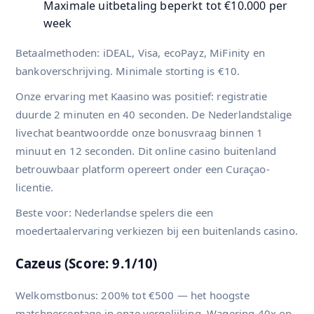
Maximale uitbetaling beperkt tot €10.000 per
week
Betaalmethoden: iDEAL, Visa, ecoPayz, MiFinity en
bankoverschrijving. Minimale storting is €10.
Onze ervaring met Kaasino was positief: registratie
duurde 2 minuten en 40 seconden. De Nederlandstalige
livechat beantwoordde onze bonusvraag binnen 1
minuut en 12 seconden. Dit online casino buitenland
betrouwbaar platform opereert onder een Curaçao-
licentie.
Beste voor: Nederlandse spelers die een
moedertaalervaring verkiezen bij een buitenlands casino.
Cazeus (Score: 9.1/10)
Welkomstbonus: 200% tot €500 — het hoogste
matchpercentage in onze vergelijking. Wagering 40x op