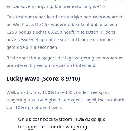
en bankoverschrijving. Minimale storting is €15.
Ons testteam waardeerde de eerlijke bonusvoorwaarden
bij Win Place. De 25x wagering betekent dat je bij een
€250 bonus slechts €6.250 hoeft in te zetten. Tijdens
onze sessie viel op dat de site snel laadde op mobiel —
gemiddeld 1,8 seconden.
Beste voor: bonusjagers die lage wageringsvoorwaarden
prioriteren bij een online casino buitenland.
Lucky Wave (Score: 8.9/10)
Welkomstbonus: 150% tot €350 zonder free spins.
Wagering 33x. Geldigheid 18 dagen. Dagelijkse cashback
van 10% op nettoverliezen.
Uniek cashbacksysteem: 10% dagelijks
teruggestort zonder wagering