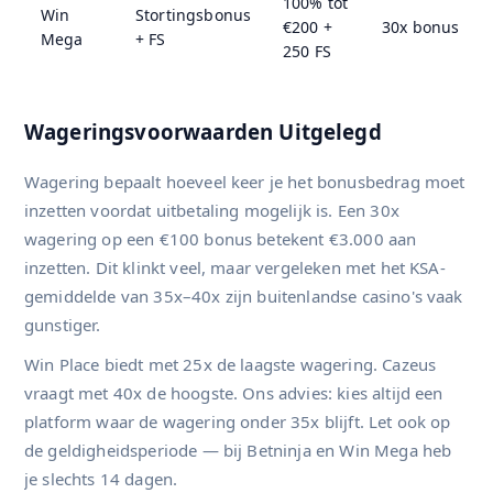
100% tot
Win
Stortingsbonus
€200 +
30x bonus
Mega
+ FS
250 FS
Wageringsvoorwaarden Uitgelegd
Wagering bepaalt hoeveel keer je het bonusbedrag moet
inzetten voordat uitbetaling mogelijk is. Een 30x
wagering op een €100 bonus betekent €3.000 aan
inzetten. Dit klinkt veel, maar vergeleken met het KSA-
gemiddelde van 35x–40x zijn buitenlandse casino's vaak
gunstiger.
Win Place biedt met 25x de laagste wagering. Cazeus
vraagt met 40x de hoogste. Ons advies: kies altijd een
platform waar de wagering onder 35x blijft. Let ook op
de geldigheidsperiode — bij Betninja en Win Mega heb
je slechts 14 dagen.