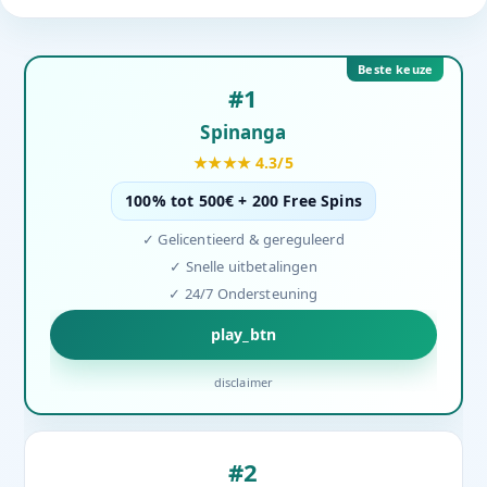
Beste keuze
#1
Spinanga
★★★★ 4.3/5
100% tot 500€ + 200 Free Spins
✓ Gelicentieerd & gereguleerd
✓ Snelle uitbetalingen
✓ 24/7 Ondersteuning
play_btn
disclaimer
#2