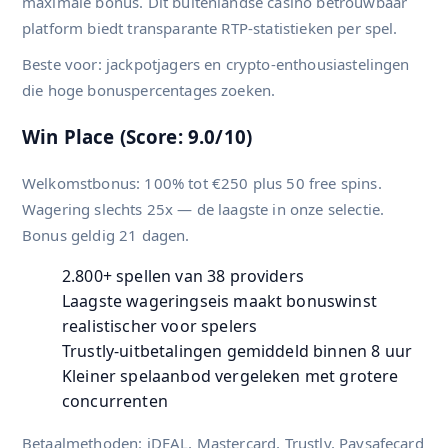
maximale bonus. Dit buitenlandse casino betrouwbaar
platform biedt transparante RTP-statistieken per spel.
Beste voor: jackpotjagers en crypto-enthousiastelingen
die hoge bonuspercentages zoeken.
Win Place (Score: 9.0/10)
Welkomstbonus: 100% tot €250 plus 50 free spins.
Wagering slechts 25x — de laagste in onze selectie.
Bonus geldig 21 dagen.
2.800+ spellen van 38 providers
Laagste wageringseis maakt bonuswinst
realistischer voor spelers
Trustly-uitbetalingen gemiddeld binnen 8 uur
Kleiner spelaanbod vergeleken met grotere
concurrenten
Betaalmethoden: iDEAL, Mastercard, Trustly, Paysafecard