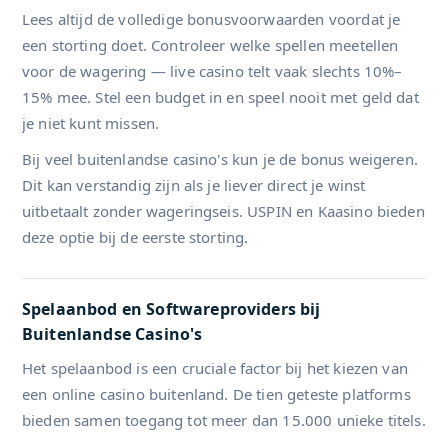
Lees altijd de volledige bonusvoorwaarden voordat je
een storting doet. Controleer welke spellen meetellen
voor de wagering — live casino telt vaak slechts 10%–
15% mee. Stel een budget in en speel nooit met geld dat
je niet kunt missen.
Bij veel buitenlandse casino's kun je de bonus weigeren.
Dit kan verstandig zijn als je liever direct je winst
uitbetaalt zonder wageringseis. USPIN en Kaasino bieden
deze optie bij de eerste storting.
Spelaanbod en Softwareproviders bij
Buitenlandse Casino's
Het spelaanbod is een cruciale factor bij het kiezen van
een online casino buitenland. De tien geteste platforms
bieden samen toegang tot meer dan 15.000 unieke titels.