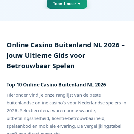
Toon 1 meer ▼
Online Casino Buitenland NL 2026 –
Jouw Ultieme Gids voor
Betrouwbaar Spelen
Top 10 Online Casino Buitenland NL 2026
Hieronder vind je onze ranglijst van de beste
buitenlandse online casino's voor Nederlandse spelers in
2026. Selectiecriteria waren bonuswaarde,
uitbetalingssnelheid, licentie-betrouwbaarheid,
spelaanbod en mobiele ervaring. De vergelijkingstabel
geeft een direct overzicht.